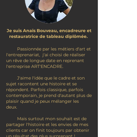
Je suis Anaïs Bouveau, encadreure et
restauratrice de tableau diplômée.
​ Passionnée par les métiers d'art et
l'entreprenariat, j'ai choisi de réaliser
un rêve de longue date en reprenant
l'entreprise ART'ENCADRE.
J'aime l'idée que le cadre et son
sujet racontent une histoire et se
répondent. Parfois classique, parfois
contemporain, je prend d'autant plus de
plaisir quand je peux mélanger les
deux.
Mais surtout mon souhait est de
partager l'histoire et les envies de mes
clients car on finit toujours par obtenir
un résultat des plus surprenant !